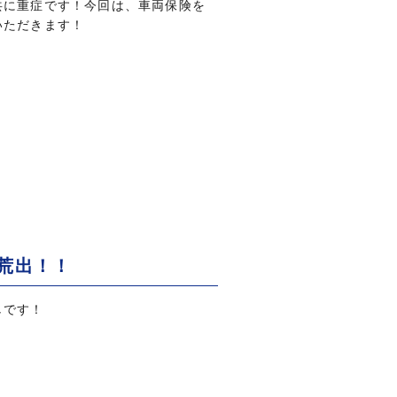
共に重症です！今回は、車両保険を
いただきます！
荒出！！
しです！