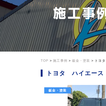
TOP
>
施工事例
>
鈑金・塗装
>
トヨタ
トヨタ ハイエース
鈑金・塗装