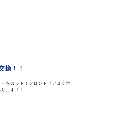
交換！！
ラーをカット！フロントドアは立付
あります！！