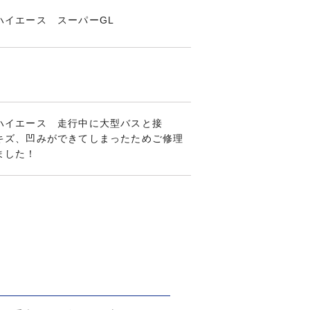
ハイエース スーパーGL
ハイエース 走行中に大型バスと接
キズ、凹みができてしまったためご修理
ました！